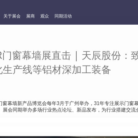
关于展会
展商
观众
同期活动
OR门窗幕墙展直击 | 天辰股份
化生产线等铝材深加工装备
R门窗幕墙新产品博览会每年
3
月于广州举办，
31
年专注展示门窗
。展会同期举办多场行业热点论坛、新品发布，为行业搭建交流