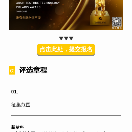
▼▼▼
点击此处，提交报名
评选章程
α
01
.
征集范围
新材料