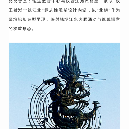
比比皆是；恒生数智中心与钱塘江咫尺相望，汲取“钱
王射潮”“钱江龙”标志性雕塑设计内涵，以“龙鳞”作为
幕墙铝板造型呈现，映射钱塘江水奔腾涌动与粼粼惬意
的双重形态。