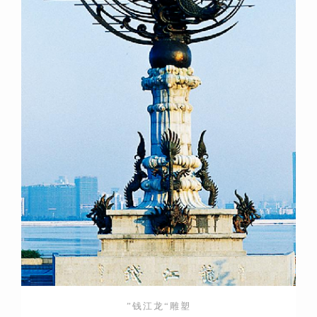
”钱江龙“雕塑