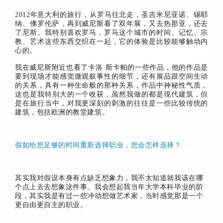
2012年意大利的旅行，从罗马往北走，圣吉米尼亚诺、锡耶
纳、佛罗伦萨，再到威尼斯看了双年展，又去热那亚，还去
了尼斯。我特别喜欢罗马，罗马这个城市的时间、记忆、宗
教、艺术这些东西交织在一起，它的体验是比较能够触动内
心的。
我在威尼斯附近也看了卡洛·斯卡帕的一些作品，他的作品是
要到现场才能感觉微观叙事性的细节，还有展品跟空间生动
的关系，具有一种生命般的那种关系，作品中神秘性气质，
这也是我特别大的一个收获，虽然我做的都是现代建筑，但
是在旅行当中，对我更深刻的刺激的往往是一些比较传统的
建筑，包括欧洲的教堂建筑。
假如给您足够的时间重新选择职业，您会怎样选择？
其实我对假设本身有点缺乏想象力，我不太知道就我该在哪
个点上去去想象这件事。我会想起我当年大学本科毕业的阶
段，其实我是有过一些冲动想做艺术家，当时感觉那是一个
更自由更自主的职业。