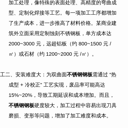
加工处理，像特殊的表面处理、高精度的弯曲成
型、定制化焊接等工艺。每一项加工工序都增加
了生产成本，进一步推高了材料价格。某商业建
筑外立面采用定制蚀刻不锈钢板，单方成本达
2000~3000
元，远超铝板（约
800~1500
元
/
㎡）或石材（约
1200~2000
元
/
㎡）。
工二、安装难度大：为双曲面
不锈钢钢板
需通过
“
热
成型
+
冷校正
”
工艺实现，废品率可能高达
15%~20%
，导致工期延误和成本增加。而且，
不锈钢钢板
硬度较大，加工过程中容易出现刀具
磨损、变形等问题，增加了加工难度和成本。