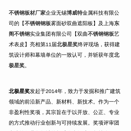
不锈钢板材厂家
企业无锡
博威特
金属科技有限公
司的【
不锈钢钢板
雾面砂双曲遮阳板】及上海
东
阁不锈钢
实业集团有限公司【双曲
不锈钢钢板
艺
术表皮】亮相第
11
届
北极星奖
终评现场，获得建
筑设计师和幕墙单位的一致认可，并斩获年度
北
极星奖
。
北极星奖
发起于
2014
年，致力于发掘和推广建筑
领域的前沿新产品、新材料、新技术。作为一个
非盈利性奖项，其宗旨在于以开放、公正、专业
的方式推动行业创新与可持续发展。奖项评审团