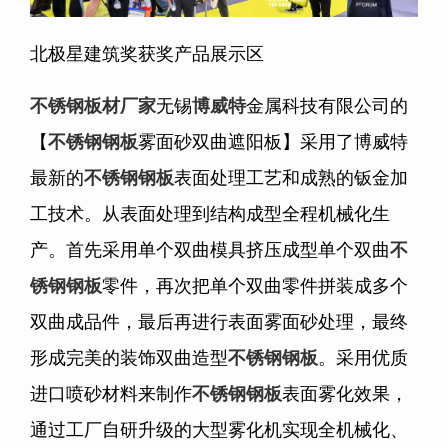
北极星建筑奖获奖产品展示区
不锈钢板材
厂家
无锡
博威特
金属科技有限公司的
【
不锈钢钢板
雾面砂双曲遮阳板】采用了博威特
最新的
不锈钢钢板
表面处理工艺和成熟的钣金加
工技术。从表面处理到结构成型全程机械化生
产。首先采用单个双曲模具挤压成型单个双曲
不
锈钢钢板
零件，再次把单个双曲零件拼装成多个
双曲成品件，最后再进行表面雾面砂处理，最终
形成完美的装饰双曲造型
不锈钢钢板
。采用优质
进口喷砂材料来制作
不锈钢钢板
表面雾化效果，
通过工厂自研升级的大型雾化机实现全机械化、