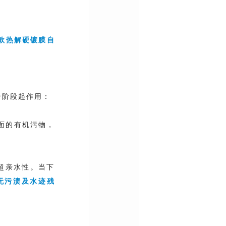
款热解硬镀膜自
个阶段起作用：
面的有机污物，
，超亲水性。当下
无污渍及水迹残