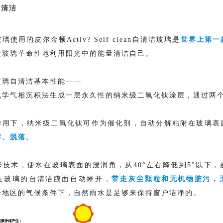
自清洁
使用的皮尔金顿Activ? Self clean自清洁玻璃是
世界上第一
款玻璃革命性地利用阳光中的能量清洁自己。
玻璃自清洁基本性能——
化学气相沉积法生成一层永久性的纳米级二氧化钛涂层，通过两
作用下，纳米级二氧化钛可作为催化剂，自动分解粘附在玻璃表
解、脱落
。
技术，使水在玻璃表面的浸润角，从40°左右降低到5°以下
在玻璃的自清洁膜面自动摊开，
带走灰尘颗粒和无机物脏污，
分地区的气候条件下，自然雨水是足够来保持窗户洁净的。