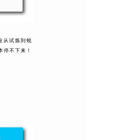
业从试炼到蜕
本停不下来！