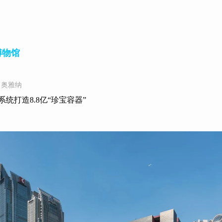
博物馆
：奥雅纳
统打造8.8亿“珍宝容器”