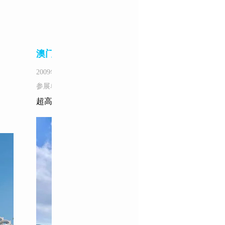
澳门科技馆
2009年
参展单位：远东幕墙
超高难度斜锥双曲幕墙技术@铝板 @花岗岩