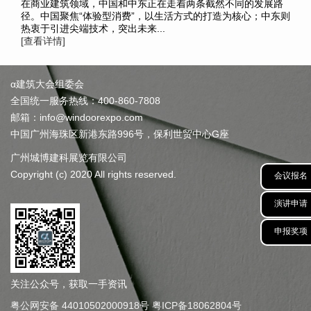
在商业建筑领域，中国和中东正在走着两条截然不同的发展路
径。中国聚焦“体验型消费”，以生活方式的打造为核心；中东则
热衷于引进尖端技术，突出未来...
[查看详情]
α建筑大会组委会
全国统一服务热线：400-860-7808
邮箱：info@windoorexpo.com
中国广州海珠区新港东路996号，保利世贸中心G座
广州城博建科展览有限公司
Copyright (c) 2020 All rights reserved.
会议报名
演讲申请
申报奖项
关注公众号，获取一手资讯
粤公网安备 44010502000918号
粤ICP备18062804号