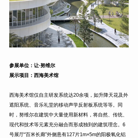
参展单位：让
·
努维尔
展示项目：
西海美术馆
西海美术馆仅自主研发系统达
20
余项，如升降天花及外
遮阳系统、音乐礼堂的移动声学反射板系统等等。同
时，努维尔在建筑中大量使用新材料，将自然、传统、
现代和技术等元素充分融合而形成独到的建筑理念。
6
号展厅
“
百米长廊
”
外侧悬有
127
片
1m×5m
的阳极氧化铝