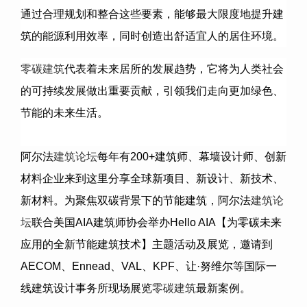
通过合理规划和整合这些要素，能够最大限度地提升建
筑的能源利用效率，同时创造出舒适宜人的居住环境。
零碳建筑
代表着未来居所的发展趋势，它将为人类社会
的可持续发展做出重要贡献，引领我们走向更加绿色、
节能的未来生活。
阿尔法
建筑论坛
每年有
200+
建筑师、幕墙设计师、创新
材料企业来到这里分享全球新项目、新设计、新技术、
新材料。为聚焦双碳背景下的节能建筑，阿尔法
建筑论
坛
联合美国
AIA
建筑师协会举办
Hello AIA
【为零碳未来
应用的全新节能建筑技术】主题活动及展览，邀请到
AECOM
、
Ennead
、
VAL
、
KPF
、让·努维尔等国际一
线建筑设计事务所现场展览
零碳建筑
最新案例。