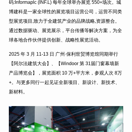
码
:Informaplc (INF.L)
每年全球举办展览
550+
场次。城
博建科是一家全球性的展览项目运营公司，运营不同类
型展览项目
,
致力于全建筑产业的品牌战略
,
资源整合。
通过数据驱动、展览展示，平台传播等解决方案，为全
球各地合作伙伴提供创新、战略性展览活动。
2025 年
3
月
11-13
日
广州
·
保利世贸博览馆同期举行
【阿尔法建筑大会】、【
Windoor
第
31
届门窗幕墙新
产品博览会】，展览面积
10
万
+
平方米，参观人次
8
万
+
。与更多同行一起见证全新项目、新设计、新技术、
新材料。