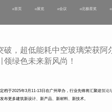
α首页
α展览
α会议
α北极星奖
突破，超低能耗中空玻璃荣获阿
引领绿色未来新风尚！
定档于
2025
年
3
月
11-13
日在广州举办，行业先锋将汇聚
建筑论
发布更多建筑新设计、新产品、新材料、新技术。