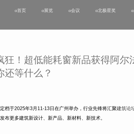
α首页
α展览
α会议
α北极星奖
疯狂！超低能耗窗新品获得阿尔
你还等什么？
定档于
2025
年
3
月
11-13
日在广州举办，行业先锋将汇聚
建筑论
发布更多建筑新设计、新产品、新材料、新技术。