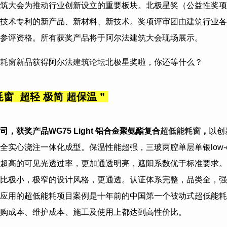
筑大会为推动行业创新设立的重要板块。北极星奖（公益性奖项
技术专利的新产品、新材料、新技术。奖项评审团由建筑行业各
参评资格。所有获奖产品将于阿尔法建筑大会现场展示。
耗窗
新品获得阿尔法
建筑论坛
北极星奖啦，你还等什么？
耗窗 超轻 极简 超保温
”
司
，获奖产品
WG75 Light 铝合金聚氨酯复合
超低能耗窗
，
以创
全实心浇注一体化成型。保温性能超强，三玻两腔单层单银low-
超高的可见光透过率，更加通透明亮，遮阳系数优于标准要求。
比极小，极窄的设计风格，更通透。认证体系完整，品类全，强
应用的超低能耗项目案例是十年前的中国第一个被动式超低能耗
购成本、维护成本、施工及使用上都达到高性价比。