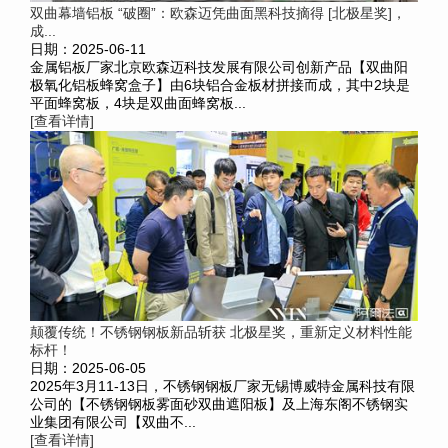
双曲幕墙铝板 “破圈”：欧森迈凭曲面黑科技摘得 [北极星奖]，
成...
日期：2025-06-11
金属铝板厂家北京欧森迈科技发展有限公司创新产品【双曲阳
极氧化铝板蜂窝盒子】由6块铝合金板材拼接而成，其中2块是
平面蜂窝板，4块是双曲面蜂窝板...
[查看详情]
颠覆传统！不锈钢钢板新品斩获 北极星奖，重新定义材料性能
标杆！
日期：2025-06-05
2025年3月11-13日，不锈钢钢板厂家无锡博威特金属科技有限
公司的【不锈钢钢板雾面砂双曲遮阳板】及上海东阁不锈钢实
业集团有限公司【双曲不...
[查看详情]