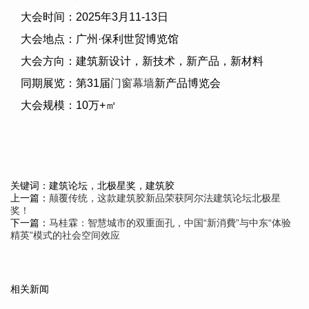
大会时间：
2025
年
3
月
11-13
日
大会地点：广州·保利世贸博览馆
大会方向：建筑新设计，新技术，新产品，新材料
同期展览：第
31
届
门窗幕墙
新产品博览会
大会规模：
10
万
+
㎡
关键词：建筑论坛，北极星奖，建筑胶
上一篇：
颠覆传统，这款建筑胶新品荣获阿尔法建筑论坛北极星
奖！
下一篇：
马桂霖：智慧城市的双重面孔，中国“新消費”与中东“体验
精英”模式的社会空间效应
相关新闻