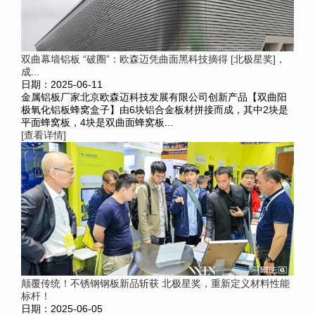
双曲幕墙铝板 “破圈”：欧森迈凭曲面黑科技摘得 [北极星奖]，
成...
日期：2025-06-11
金属铝板厂家北京欧森迈科技发展有限公司创新产品【双曲阳
极氧化铝板蜂窝盒子】由6块铝合金板材拼接而成，其中2块是
平面蜂窝板，4块是双曲面蜂窝板...
[查看详情]
颠覆传统！不锈钢钢板新品斩获 北极星奖，重新定义材料性能
标杆！
日期：2025-06-05