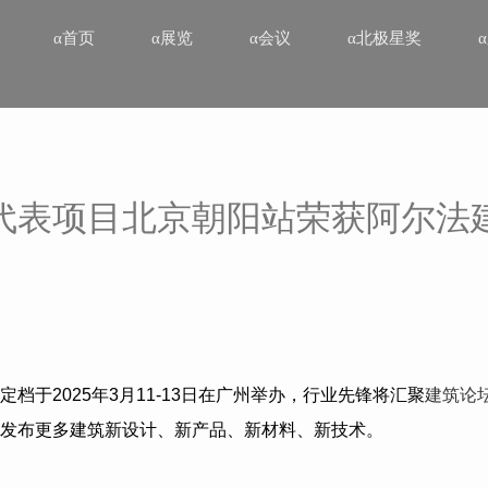
α首页
α展览
α会议
α北极星奖
代表项目北京朝阳站荣获阿尔法
定档于
2025
年
3
月
11-13
日在广州举办，行业先锋将汇聚
建筑论
发布更多建筑新设计、新产品、新材料、新技术。