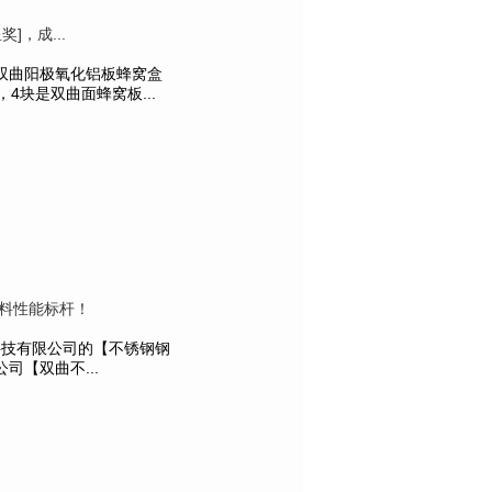
]，成...
双曲阳极氧化铝板蜂窝盒
4块是双曲面蜂窝板...
料性能标杆！
属科技有限公司的【不锈钢钢
【双曲不...