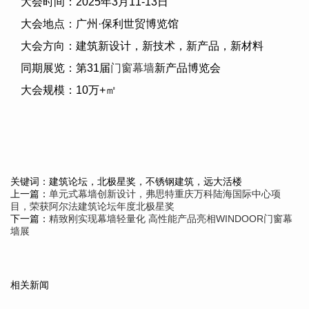
大会时间：
2025
年
3
月
11-13
日
大会地点：广州·保利世贸博览馆
大会方向：建筑新设计，新技术，新产品，新材料
同期展览：第
31
届
门窗幕墙
新产品博览会
大会规模：
10
万
+
㎡
关键词：建筑论坛，北极星奖，不锈钢建筑，远大活楼
上一篇：
单元式幕墙创新设计，弗思特重庆万科陆海国际中心项
目，荣获阿尔法建筑论坛年度北极星奖
下一篇：
精致刚实现幕墙轻量化 高性能产品亮相WINDOOR门窗幕
墙展
相关新闻