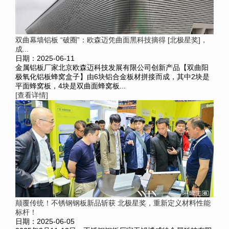
双曲幕墙铝板 “破圈”：欧森迈凭曲面黑科技摘得 [北极星奖]，
成...
日期：2025-06-11
金属铝板厂家北京欧森迈科技发展有限公司创新产品【双曲阳
极氧化铝板蜂窝盒子】由6块铝合金板材拼接而成，其中2块是
平面蜂窝板，4块是双曲面蜂窝板...
[查看详情]
颠覆传统！不锈钢钢板新品斩获 北极星奖，重新定义材料性能
标杆！
日期：2025-06-05