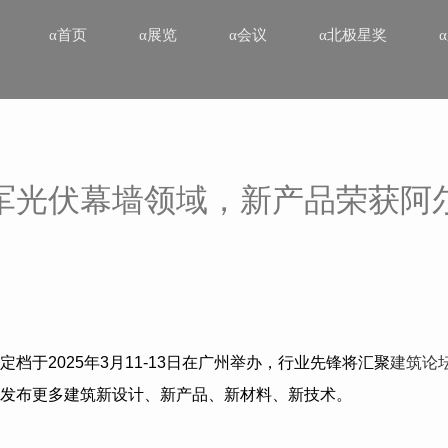
α首页
α展览
α会议
α北极星奖
军光伏幕墙领域，新产品荣获阿
定档于
2025
年
3
月
11-13
日在广州举办，行业先锋将汇聚
建筑论
发布更多建筑新设计、新产品、新材料、新技术。