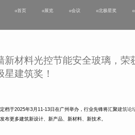
α首页
α展览
α会议
α北极星奖
墙新材料光控节能安全玻璃，荣
极星建筑奖！
定档于
2025
年
3
月
11-13
日在广州举办，行业先锋将汇聚
建筑论
发布更多建筑新设计、新产品、新材料、新技术。