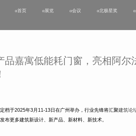
α首页
α展览
α会议
α北极星奖
产品嘉寓低能耗门窗，亮相阿尔
！
定档于
2025
年
3
月
11-13
日在广州举办，行业先锋将汇聚
建筑论
发布更多建筑新设计、新产品、新材料、新技术。