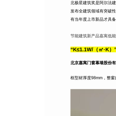
北极星建筑奖是阿尔法建
发布全建筑领域有突破性
有当年度上市新品才具备
节能建筑新产品嘉寓低能
“
K≤1.1W/（㎡·K）
北京嘉寓门窗幕墙股份有
框型材厚度98mm，整窗的