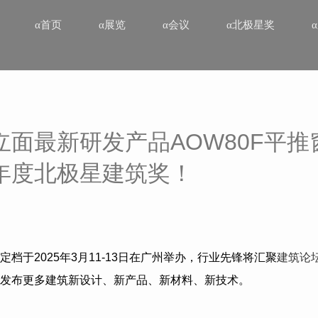
α首页
α展览
α会议
α北极星奖
立面最新研发产品AOW80F平推
年度北极星建筑奖！
定档于
2025
年
3
月
11-13
日在广州举办，行业先锋将汇聚
建筑论
发布更多建筑新设计、新产品、新材料、新技术。