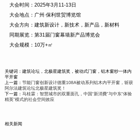
大会时间：
2025
年
3
月
11-13
日
大会地点：广州·保利世贸博览馆
大会方向：建筑新设计，新技术，新产品，新材料
同期展览：第
31
届门窗幕墙新产品博览会
大会规模：
10
万
+
㎡
关键词：建筑论坛，北极星建筑奖，被动式门窗，铝木窗纱一体内
平开窗
上一篇：
节能门窗创新设计德重108A被动系列铝木内平开窗，斩获
阿尔法建筑论坛北极星建筑奖！
下一篇：
马桂霖：智慧城市的双重面孔，中国“新消費”与中东“体验
精英”模式的社会空间效应
相关新闻