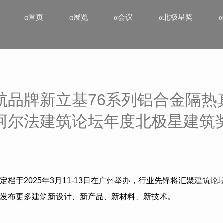
α首页
α展览
α会议
α北极星奖
航品牌新立基76系列铝合金隔热
阿尔法建筑论坛年度北极星建筑
定档于
2025
年
3
月
11-13
日在广州举办，行业先锋将汇聚
建筑论
发布更多建筑新设计、新产品、新材料、新技术。