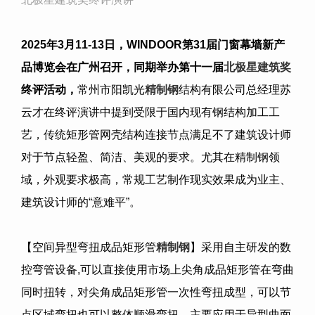
2025
年
3
月
11-13
日，
WINDOOR
第
31
届门窗幕墙新产
品博览会在广州召开，同期举办第十一届
北极星建筑奖
终评活动
，
常州市阳凯光
精制钢
结构有限公司总经理苏
云才在终评演讲中提到受限于国内现有钢结构加工工
艺，传统矩形管网壳结构连接节点满足不了建筑设计师
对于节点轻盈、简洁、美观的要求。尤其在精制钢领
域，外观要求极高，常规工艺制作现实效果成为业主、
建筑设计师的
“
意难平
”
。
【空间异型弯扭
成品矩形管
精制钢
】采用自主研发的数
控弯管设备
,
可以直接使用市场上尖角成品矩形管在弯曲
同时扭转，对尖角成品矩形管一次性弯扭成型，可以节
点区域弯扭也可以整体顺滑弯扭。主要应用于异型曲面