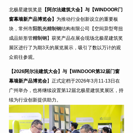
北极星建筑奖是
【阿尔法建筑大会】与【
WINDOOR
门
窗幕墙新产品博览会】
为推动行业创新设立的重要板
块，常州市
阳凯光
精制钢
结构有限公司【空间异型弯扭
成品矩形管
精制钢
】获奖产品在展会现场北极星建筑奖
展区进行了为期
3
天的展览展示，吸引了数以万计的观
众前往参观。
【
2026
阿尔法建筑大会】与【
WINDOOR
第
32
届门窗
幕墙新产品博览会
】正式定档于
2026
年
3
月
11-13
日在
广州举办，也将继续设置第
12
届北极星建筑奖展区，持
续为行业创新提供助力。