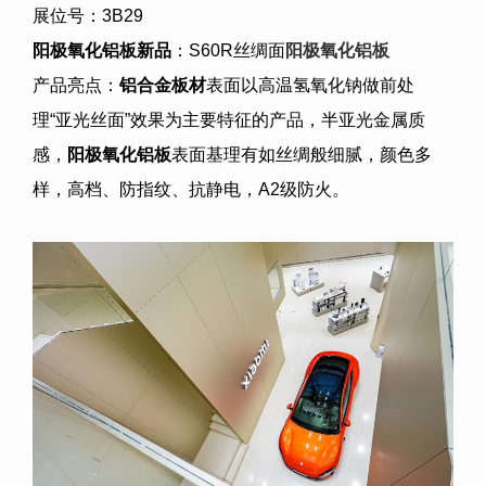
展位号：3B29
阳极氧化铝板
新品
：S60R丝绸面
阳极氧化铝板
产品亮点：
铝合金板材
表面以高温氢氧化钠做前处
理
“
亚光丝面
”
效果为主要特征的产品，半亚光金属质
感，
阳极氧化铝板
表面基理有如丝绸般细腻，颜色多
样，高档、防指纹、抗静电，
A2
级防火。