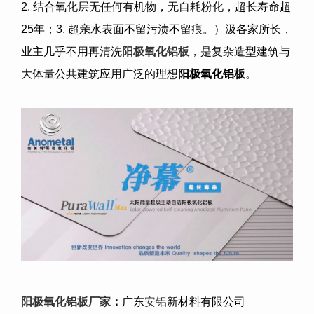
2.
结合氧化层无任何有机物，无自耗粉化，超长寿命超
25
年；
3.
超亲水表面不留污渍不留痕。）汲各家所长，
业主几乎不用再清洗
阳极氧化铝板
，是复杂造型建筑与
大体量公共建筑应用广泛的理想
阳极氧化铝板
。
阳极氧化铝板
厂家
：
广东
安铝
新材料有限公司