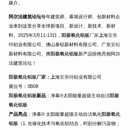
媒介。
阿尔法建筑论坛
每年建筑师、幕墙设计师、创新材料企
业来到这里分享全球新项目、新设计、新技术、新材
料。
2025
年
3
月
11-13
日，
阳极氧化铝板
厂家
上
海
安美
特
铝业有限公司、佛山泰铝新材料有限公司、广东
安铝
新材料有限公司、携
阳极氧化铝板
新产品惊艳亮相阿尔
法建筑论坛！
阳极氧化铝板
厂家
：上
海
安美特
铝业有限公司
展位号：
3B08
阳极氧化铝板
新品
：净幕
®
太阳能量超级主动自洁
阳极
氧化铝板
产品亮点
：净幕
®
太阳能量超级主动自洁氧化
阳极氧化
铝板
（
1.
光催化技术与氧化铝结合，时刻分解污染物；