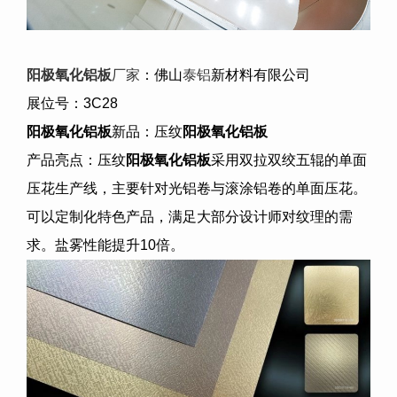
阳极氧化铝板
厂家
：佛山
泰铝
新材料有限公司
展位号：
3C28
阳极氧化铝板
新品：压纹
阳极氧化铝板
产品亮点：压纹
阳极氧化铝板
采用双拉双绞五辊的单面
压花生产线，主要针对光铝卷与滚涂铝卷的单面压花。
可以定制化特色产品，满足大部分设计师对纹理的需
求。盐雾性能提升
10
倍。