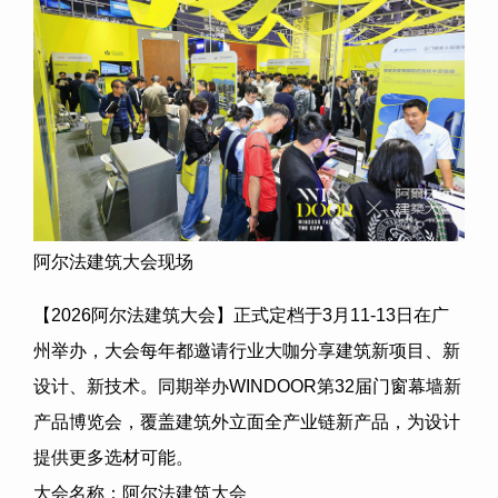
阿尔法建筑大会现场
【
2026
阿尔法建筑大会】正式定档于
3
月
11-13
日在广
州举办，大会每年都邀请行业大咖分享建筑新项目、新
设计、新技术。同期举办
WINDOOR
第
32
届门窗幕墙新
产品博览会，覆盖建筑外立面全产业链新产品，为设计
提供更多选材可能。
大会名称：阿尔法建筑大会