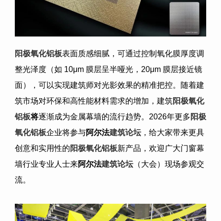
阳极氧化铝板
表面质感细腻，可通过控制氧化膜厚度调
整光泽度（如
10μm
膜层呈半哑光，
20μm
膜层接近镜
面），可以实现建筑师对光影效果的精准把控。随着建
筑市场对环保和高性能材料需求的增加，建筑
阳极氧化
铝板
将
逐渐成为金属幕墙的流行趋势。2026年更多
阳极
氧化铝板
企业将参与
阿尔法
建筑论坛
，给大家带来更具
创意和实用性的
阳极氧化铝板
新产品，欢迎广大门窗幕
墙行业专业人士来
阿尔法
建筑论坛
（大会）现场参观交
流。