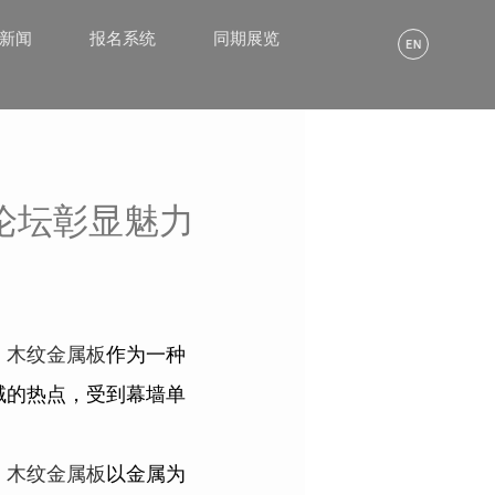
α新闻
报名系统
同期展览
论坛彰显魅力
。
木纹金属板
作为一种
域的热点，受到幕墙单
，
木纹金属板
以金属为