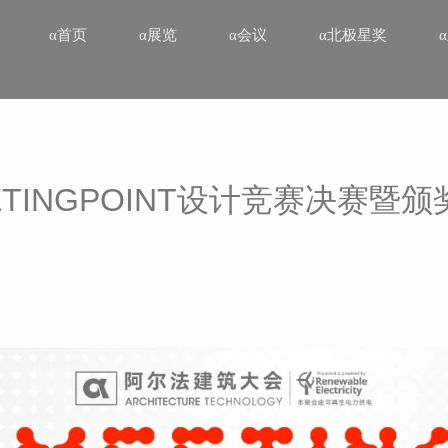
α首页
α展览
α会议
α北极星奖
EETINGPOINT设计竞赛决赛暨