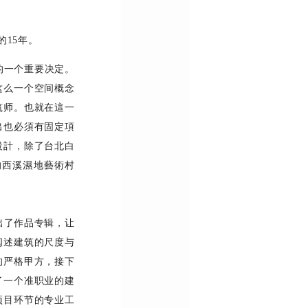
的
15
年
。
的一个重要决定。
这么一个空间概念
筑师
。
也就在這一
出也必須有固定項
設計，除了台北白
的西溪濕地藝術村
出了作品专辑，让
阐述建筑的尺度与
的严格甲方，接下
了一个准职业的建
项目环节的专业工