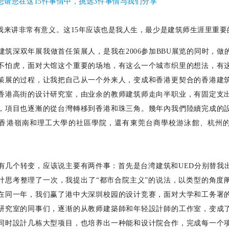
想请您在这15件事情中，挑选3件事情与我们分享
我来讲非常有意义。这
15
年应该也是我人生，最少是建筑师生涯里重要
建筑深双年展我做首任策展人，是我在
2006
参加
BBU展览的同时，做
不怕虎，面对大馆这个重要的场地，有这么一个城市织里的想法，有
策展的过程，让我把自己从一个外来人，变成和香港更契合的香港建
香港高街的设计研究室，由业余的教师建筑师走向半职业，有固定支
，項目也逐漸的從台灣轉移到香港和珠三角。幾年內我們陸續完成的
香港嶺南和理工大學的社區學院，還有東莞台商學校游泳館、杭州
有几个转变，应该说主要有两件事：首先是台湾建筑和
UED分别替我
计思考整理了一次，我提出了“都市合院主义”的说法，以类型的角度
在同一年，我们赢了港中大深圳校园的设计竞赛，面对大学和工务署
研究室的同事们，逐渐的从教师建築師和年轻設計師的工作室，变成
同时設計几栋大型项目，
也培养出一种能和设计院合作，完成每一个