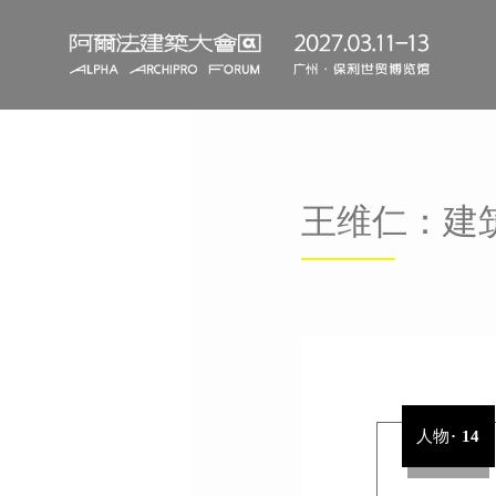
王维仁：建
人物
·
14