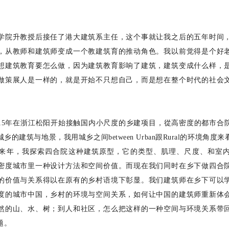
学院升教授后接任了港大建筑系主任，这个事就让我之后的五年时间
，从教师和建筑师变成一个教建筑育的推动角色。我以前觉得是个好
想建筑教育要怎么做，因为建筑教育影响了建筑，建筑变成什么样，
做策展人是一样的，就是开始不只想自己，而是想在整个时代的社会
15
年在浙江松阳开始接触国内小尺度的乡建项目，從高密度的都市合
城乡的建筑与地景，我用城乡之间
between
U
rban
跟
R
ural
的环境角度来
来年，我探索四合院这种建筑原型，它的类型、肌理、尺度、和室
密度城市里一种设计方法和空间价值。而现在我们同时在乡下做四合
的价值与关系得以在原有的乡村语境下彰显。我们建筑师在乡下可以
度的城市中国，乡村的环境与空间关系，如何让中国的建筑师重新体
然的山、水、树；到人和社区，怎么把这样的一种空间与环境关系带
题
。