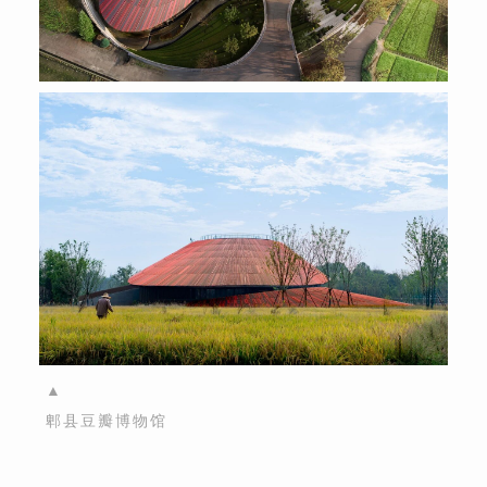
▲
郫县豆瓣博物馆